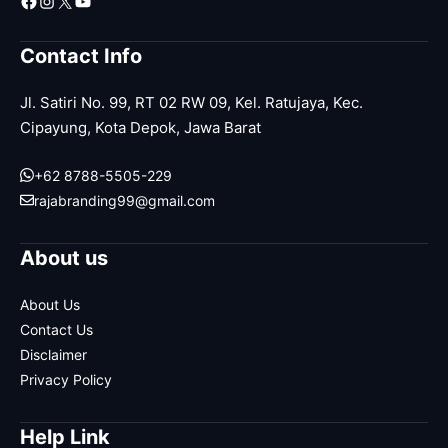
Facebook
Instagram
X
YouTube
Contact Info
Jl. Satiri No. 99, RT 02 RW 09, Kel. Ratujaya, Kec.
Cipayung, Kota Depok, Jawa Barat
+62 8788-5505-229
rajabranding99@gmail.com
About us
About Us
Contact Us
Disclaimer
Privacy Policy
Help Link