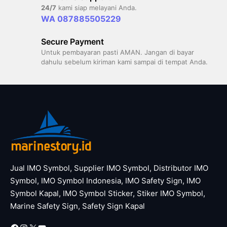
24/7
kami siap melayani Anda.
WA 087885505229
Secure Payment
Untuk pembayaran pasti AMAN. Jangan di bayar
dahulu sebelum kiriman kami sampai di tempat Anda.
Jual IMO Symbol, Supplier IMO Symbol, Distributor IMO
Symbol, IMO Symbol Indonesia, IMO Safety Sign, IMO
Symbol Kapal, IMO Symbol Sticker, Stiker IMO Symbol,
Marine Safety Sign, Safety Sign Kapal