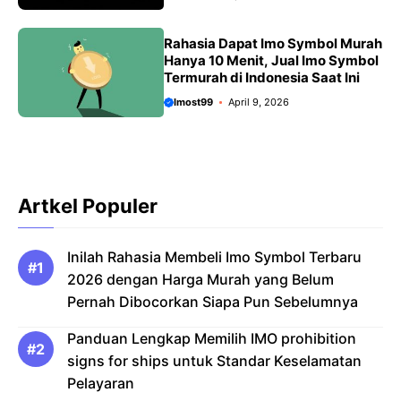
Rahasia Dapat Imo Symbol Murah
Hanya 10 Menit, Jual Imo Symbol
Termurah di Indonesia Saat Ini
Imost99
April 9, 2026
Artkel Populer
Inilah Rahasia Membeli Imo Symbol Terbaru
2026 dengan Harga Murah yang Belum
Pernah Dibocorkan Siapa Pun Sebelumnya
Panduan Lengkap Memilih IMO prohibition
signs for ships untuk Standar Keselamatan
Pelayaran