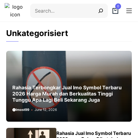
Skip
Search
0
to
content
Menu
Unkategorisiert
Rahasia Terbongkar Jual Imo Symbol Terbaru
2026 Harga Murah dan Berkualitas Tinggi
Tunggu Apa Lagi Beli Sekarang Juga
Imost99
June 12, 2026
Rahasia Jual Imo Symbol Terbaru