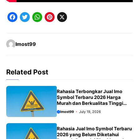
F
T
W
P
X
a
w
h
i
c
it
a
n
Imost99
e
t
t
t
b
e
s
e
o
r
A
r
Related Post
o
p
e
k
p
s
Rahasia Terbongkar Jual Imo
t
Symbol Terbaru 2026 Harga
Murah dan Berkualitas Tinggi
yang Belum Pernah Kamu Ketahui
Imost99
July 19, 2026
Sebelumnya
Rahasia Jual Imo Symbol Terbaru
2026 yang Belum Diketahui