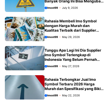
Banyak Orang Ini Bisa Mengubah
Hidup Anda Selamanya
Imost99
July 9, 2026
Rahasia Membeli Imo Symbol
dengan Harga Murah dan
Kualitas Terbaik dari Supplier
Terlengkap di Indonesia
Imost99
May 29, 2026
Tunggu Apa Lagi Ini Dia Supplier
Imo Symbol Terlengkap di
Indonesia Yang Belum Pernah
Anda Ketahui Sebelumnya
Imost99
May 27, 2026
Rahasia Terbongkar Jual Imo
Symbol Terbaru 2026 Harga
Murah dan Spesifikasi yang Bikin
Kamu Terkejut
Imost99
May 22, 2026