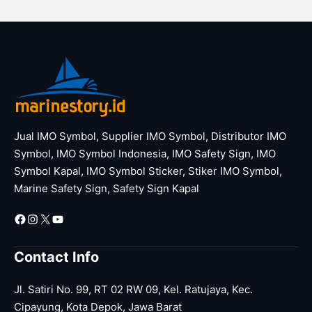
Jual IMO Symbol, Supplier IMO Symbol, Distributor IMO
Symbol, IMO Symbol Indonesia, IMO Safety Sign, IMO
Symbol Kapal, IMO Symbol Sticker, Stiker IMO Symbol,
Marine Safety Sign, Safety Sign Kapal
Facebook
Instagram
X
YouTube
Contact Info
Jl. Satiri No. 99, RT 02 RW 09, Kel. Ratujaya, Kec.
Cipayung, Kota Depok, Jawa Barat