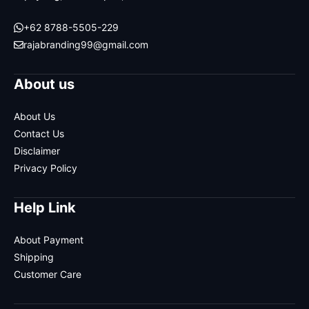
+62 8788-5505-229
rajabranding99@gmail.com
About us
About Us
Contact Us
Disclaimer
Privacy Policy
Help Link
About Payment
Shipping
Customer Care