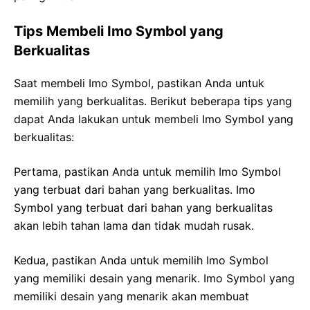
Tips Membeli Imo Symbol yang
Berkualitas
Saat membeli Imo Symbol, pastikan Anda untuk
memilih yang berkualitas. Berikut beberapa tips yang
dapat Anda lakukan untuk membeli Imo Symbol yang
berkualitas:
Pertama, pastikan Anda untuk memilih Imo Symbol
yang terbuat dari bahan yang berkualitas. Imo
Symbol yang terbuat dari bahan yang berkualitas
akan lebih tahan lama dan tidak mudah rusak.
Kedua, pastikan Anda untuk memilih Imo Symbol
yang memiliki desain yang menarik. Imo Symbol yang
memiliki desain yang menarik akan membuat