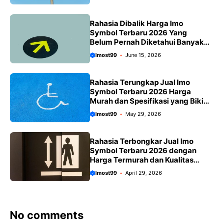
Rahasia Dibalik Harga Imo
Symbol Terbaru 2026 Yang
Belum Pernah Diketahui Banyak
Orang Ini Dia Cara
Imost99
June 15, 2026
Mendapatkannya Dengan Harga
Termurah
Rahasia Terungkap Jual Imo
Symbol Terbaru 2026 Harga
Murah dan Spesifikasi yang Bikin
Kamu Terkejut
Imost99
May 29, 2026
Rahasia Terbongkar Jual Imo
Symbol Terbaru 2026 dengan
Harga Termurah dan Kualitas
Terbaik di Indonesia
Imost99
April 29, 2026
No comments