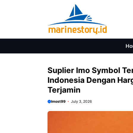
Skip
to
content
Ho
Suplier Imo Symbol Te
Indonesia Dengan Harg
Terjamin
Imost99
July 3, 2026