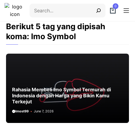
Skip
Search
0
to
content
Berikut 5 tag yang dipisah
Menu
koma: Imo Symbol
Rahasia Membeli Imo Symbol Termurah di
Indonesia dengan Harga yang Bikin Kamu
Terkejut
Imost99
June 7, 2026