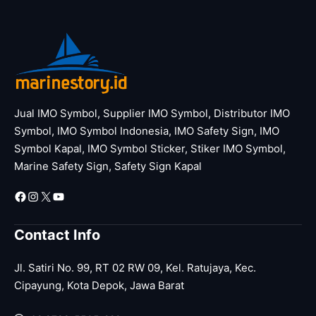
Jual IMO Symbol, Supplier IMO Symbol, Distributor IMO
Symbol, IMO Symbol Indonesia, IMO Safety Sign, IMO
Symbol Kapal, IMO Symbol Sticker, Stiker IMO Symbol,
Marine Safety Sign, Safety Sign Kapal
Facebook
Instagram
X
YouTube
Contact Info
Jl. Satiri No. 99, RT 02 RW 09, Kel. Ratujaya, Kec.
Cipayung, Kota Depok, Jawa Barat