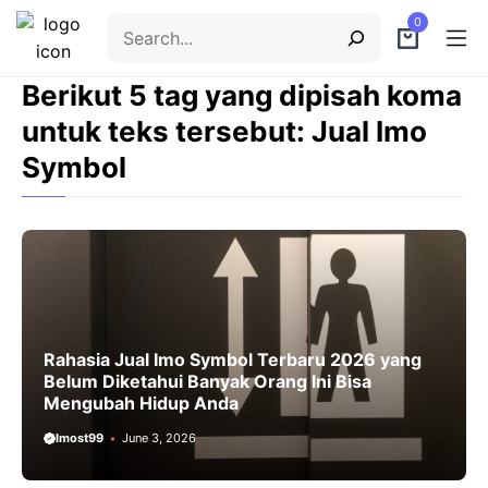
Skip
Search
0
to
content
Berikut 5 tag yang dipisah koma
Menu
untuk teks tersebut: Jual Imo
Symbol
Rahasia Jual Imo Symbol Terbaru 2026 yang
Belum Diketahui Banyak Orang Ini Bisa
Mengubah Hidup Anda
Imost99
June 3, 2026