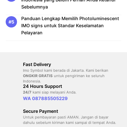
Sebelumnya
Panduan Lengkap Memilih Photoluminescent
IMO signs untuk Standar Keselamatan
Pelayaran
Fast Delivery
Imo Symbol kami berada di Jakarta. Kami berikan
ONGKIR GRATIS
untuk pengiriman ke seluruh
Indonesia.
24 Hours Support
24/7
kami siap melayani Anda.
WA 087885505229
Secure Payment
Untuk pembayaran pasti AMAN. Jangan di bayar
dahulu sebelum kiriman kami sampai di tempat Anda.