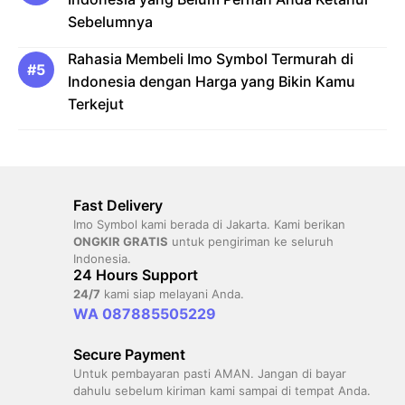
Sebelumnya
Rahasia Membeli Imo Symbol Termurah di
Indonesia dengan Harga yang Bikin Kamu
Terkejut
Fast Delivery
Imo Symbol kami berada di Jakarta. Kami berikan
ONGKIR GRATIS
untuk pengiriman ke seluruh
Indonesia.
24 Hours Support
24/7
kami siap melayani Anda.
WA 087885505229
Secure Payment
Untuk pembayaran pasti AMAN. Jangan di bayar
dahulu sebelum kiriman kami sampai di tempat Anda.