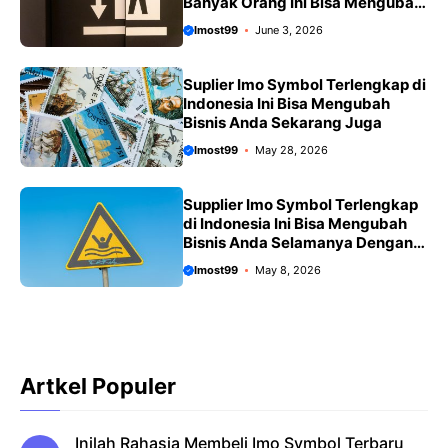
Banyak Orang Ini Bisa Mengubah
Hidup Anda
Imost99
June 3, 2026
Suplier Imo Symbol Terlengkap di
Indonesia Ini Bisa Mengubah
Bisnis Anda Sekarang Juga
Imost99
May 28, 2026
Supplier Imo Symbol Terlengkap
di Indonesia Ini Bisa Mengubah
Bisnis Anda Selamanya Dengan
Stok Lengkap dan Harga
Imost99
May 8, 2026
Bersaing
Artkel Populer
Inilah Rahasia Membeli Imo Symbol Terbaru