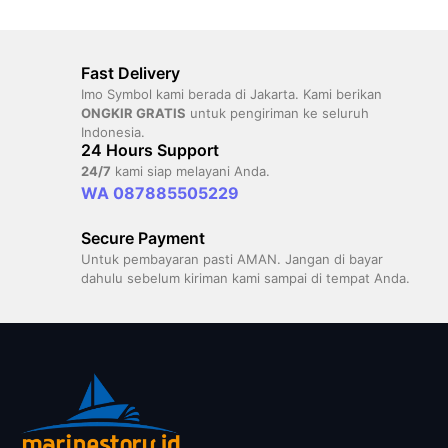
Fast Delivery
Imo Symbol kami berada di Jakarta. Kami berikan
ONGKIR GRATIS
untuk pengiriman ke seluruh
Indonesia.
24 Hours Support
24/7
kami siap melayani Anda.
WA 087885505229
Secure Payment
Untuk pembayaran pasti AMAN. Jangan di bayar
dahulu sebelum kiriman kami sampai di tempat Anda.