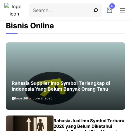
Skip
Search
0
to
content
Bisnis Online
Menu
Rahasia Supplier Imo Symbol Terlengkap di
Indonesia Yang Belum Banyak Orang Tahu
Imost99
June 8, 2026
Rahasia Jual Imo Symbol Terbaru
2026 yang Belum Diketahui