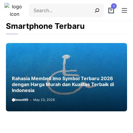
Skip
Search
0
to
content
Smartphone Terbaru
Menu
Rahasia Membeli Imo Symbol Terbaru 2026
dengan Harga Murah dan Kualitas Terbaik di
Indonesia
Imost99
May 23, 2026