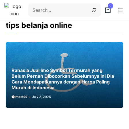
Skip
Search
0
to
content
tips belanja online
Menu
Rahasia Jual Imo Symbol Termurah yang
Belum Pernah Dibocorkan Sebelumnya Ini Dia
Cara Mendapatkannya dengan Harga Paling
Murah di Indonesia
Imost99
July 3, 2026