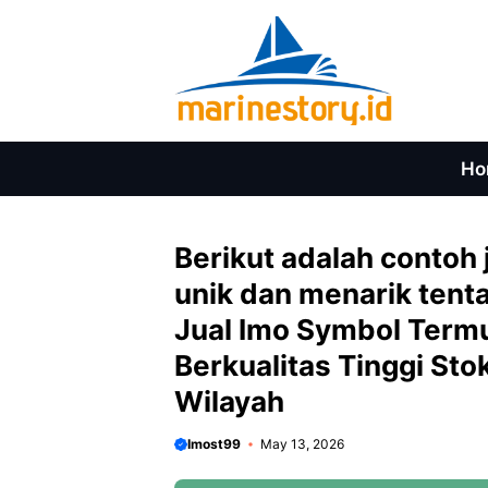
Skip
to
content
Ho
Berikut adalah contoh j
unik dan menarik tent
Jual Imo Symbol Termu
Berkualitas Tinggi Sto
Wilayah
Imost99
May 13, 2026