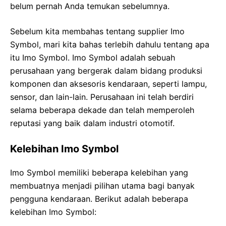
belum pernah Anda temukan sebelumnya.
Sebelum kita membahas tentang supplier Imo
Symbol, mari kita bahas terlebih dahulu tentang apa
itu Imo Symbol. Imo Symbol adalah sebuah
perusahaan yang bergerak dalam bidang produksi
komponen dan aksesoris kendaraan, seperti lampu,
sensor, dan lain-lain. Perusahaan ini telah berdiri
selama beberapa dekade dan telah memperoleh
reputasi yang baik dalam industri otomotif.
Kelebihan Imo Symbol
Imo Symbol memiliki beberapa kelebihan yang
membuatnya menjadi pilihan utama bagi banyak
pengguna kendaraan. Berikut adalah beberapa
kelebihan Imo Symbol: