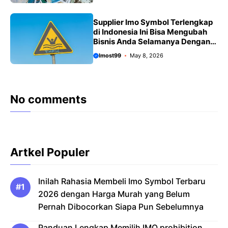
Supplier Imo Symbol Terlengkap
di Indonesia Ini Bisa Mengubah
Bisnis Anda Selamanya Dengan
Stok Lengkap dan Harga
Imost99
May 8, 2026
Bersaing
No comments
Artkel Populer
Inilah Rahasia Membeli Imo Symbol Terbaru
2026 dengan Harga Murah yang Belum
Pernah Dibocorkan Siapa Pun Sebelumnya
Panduan Lengkap Memilih IMO prohibition