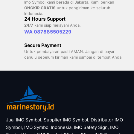
Imo Symbol kami berada di Jakarta. Kami berikan
ONGKIR GRATIS
untuk pengiriman ke seluruh
Indonesia.
24 Hours Support
24/7
kami siap melayani Anda.
WA 087885505229
Secure Payment
Untuk pembayaran pasti AMAN. Jangan di bayar
dahulu sebelum kiriman kami sampai di tempat Anda.
Jual IMO Symbol, Supplier IMO Symbol, Distributor IMO
Symbol, IMO Symbol Indonesia, IMO Safety Sign, IMO