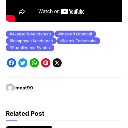
Aksesoris Kendaraan
Industri Otomotif
Komponen Kendaraan
Merek Terkemuka
Supplier Imo Symbol
F
T
W
P
X
a
w
h
i
c
it
a
n
Imost99
e
t
t
t
b
e
s
e
o
r
A
r
Related Post
o
p
e
k
p
s