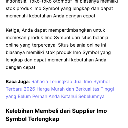
Indonesia. Toko-toko otomotif ini biasanya memiliki
stok produk Imo Symbol yang lengkap dan dapat
memenuhi kebutuhan Anda dengan cepat.
Ketiga, Anda dapat mempertimbangkan untuk
memesan produk Imo Symbol dari situs belanja
online yang terpercaya. Situs belanja online ini
biasanya memiliki stok produk Imo Symbol yang
lengkap dan dapat memenuhi kebutuhan Anda
dengan cepat.
Baca Juga:
Rahasia Terungkap Jual Imo Symbol
Terbaru 2026 Harga Murah dan Berkualitas Tinggi
yang Belum Pernah Anda Ketahui Sebelumnya
Kelebihan Membeli dari Supplier Imo
Symbol Terlengkap