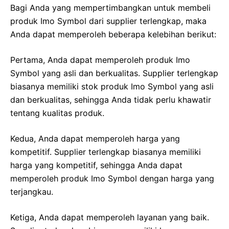
Bagi Anda yang mempertimbangkan untuk membeli
produk Imo Symbol dari supplier terlengkap, maka
Anda dapat memperoleh beberapa kelebihan berikut:
Pertama, Anda dapat memperoleh produk Imo
Symbol yang asli dan berkualitas. Supplier terlengkap
biasanya memiliki stok produk Imo Symbol yang asli
dan berkualitas, sehingga Anda tidak perlu khawatir
tentang kualitas produk.
Kedua, Anda dapat memperoleh harga yang
kompetitif. Supplier terlengkap biasanya memiliki
harga yang kompetitif, sehingga Anda dapat
memperoleh produk Imo Symbol dengan harga yang
terjangkau.
Ketiga, Anda dapat memperoleh layanan yang baik.