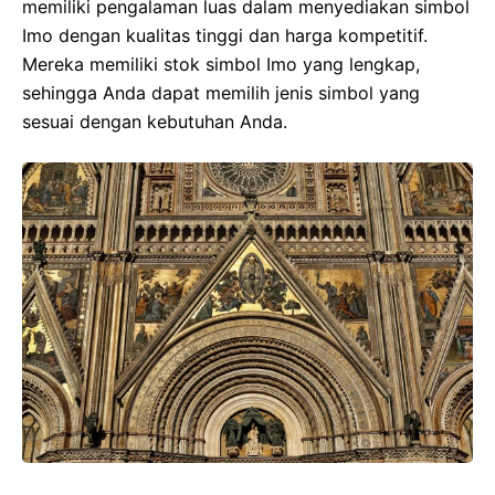
memiliki pengalaman luas dalam menyediakan simbol
Imo dengan kualitas tinggi dan harga kompetitif.
Mereka memiliki stok simbol Imo yang lengkap,
sehingga Anda dapat memilih jenis simbol yang
sesuai dengan kebutuhan Anda.