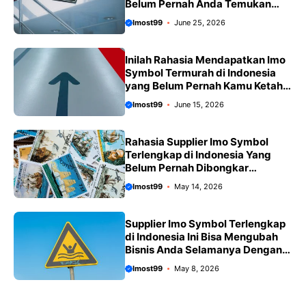
Belum Pernah Anda Temukan
Sebelumnya
Imost99
June 25, 2026
Inilah Rahasia Mendapatkan Imo
Symbol Termurah di Indonesia
yang Belum Pernah Kamu Ketahui
Sebelumnya
Imost99
June 15, 2026
Rahasia Supplier Imo Symbol
Terlengkap di Indonesia Yang
Belum Pernah Dibongkar
Sebelumnya
Imost99
May 14, 2026
Supplier Imo Symbol Terlengkap
di Indonesia Ini Bisa Mengubah
Bisnis Anda Selamanya Dengan
Stok Lengkap dan Harga
Imost99
May 8, 2026
Bersaing