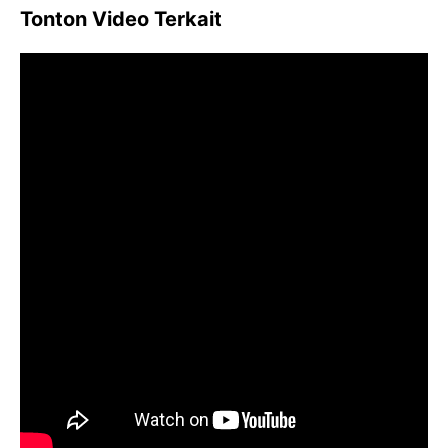
Tonton Video Terkait