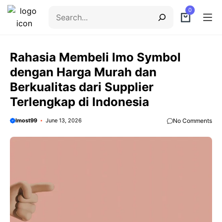
Skip
Search
0
to
content
Menu
Rahasia Membeli Imo Symbol
dengan Harga Murah dan
Berkualitas dari Supplier
Terlengkap di Indonesia
Imost99
June 13, 2026
No Comments