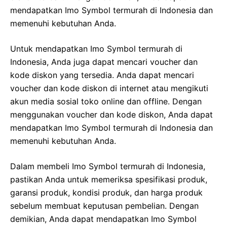
mendapatkan Imo Symbol termurah di Indonesia dan
memenuhi kebutuhan Anda.
Untuk mendapatkan Imo Symbol termurah di
Indonesia, Anda juga dapat mencari voucher dan
kode diskon yang tersedia. Anda dapat mencari
voucher dan kode diskon di internet atau mengikuti
akun media sosial toko online dan offline. Dengan
menggunakan voucher dan kode diskon, Anda dapat
mendapatkan Imo Symbol termurah di Indonesia dan
memenuhi kebutuhan Anda.
Dalam membeli Imo Symbol termurah di Indonesia,
pastikan Anda untuk memeriksa spesifikasi produk,
garansi produk, kondisi produk, dan harga produk
sebelum membuat keputusan pembelian. Dengan
demikian, Anda dapat mendapatkan Imo Symbol