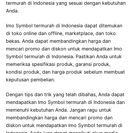
termurah di Indonesia yang sesuai dengan kebutuhan
Anda.
Imo Symbol termurah di Indonesia dapat ditemukan
di toko online dan offline, marketplace, dan toko
bekas. Anda dapat membandingkan harga dan
mencari promo dan diskon untuk mendapatkan Imo
Symbol termurah di Indonesia. Pastikan Anda untuk
memeriksa spesifikasi produk, garansi produk,
kondisi produk, dan harga produk sebelum membuat
keputusan pembelian.
Dengan tips dan trik yang telah dibahas, Anda dapat
mendapatkan Imo Symbol termurah di Indonesia dan
memenuhi kebutuhan Anda. Jangan ragu untuk
membandingkan harga dan mencari promo dan
diskon untuk mendapatkan Imo Symbol termurah di