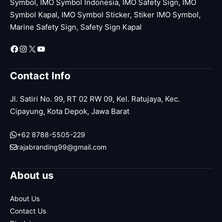
Symbol, IMO Symbol Indonesia, IMO Safety Sign, IMO
Symbol Kapal, IMO Symbol Sticker, Stiker IMO Symbol,
Marine Safety Sign, Safety Sign Kapal
Facebook
Instagram
X
YouTube
Contact Info
Jl. Satiri No. 99, RT 02 RW 09, Kel. Ratujaya, Kec.
Cipayung, Kota Depok, Jawa Barat
+62 8788-5505-229
rajabranding99@gmail.com
About us
About Us
Contact Us