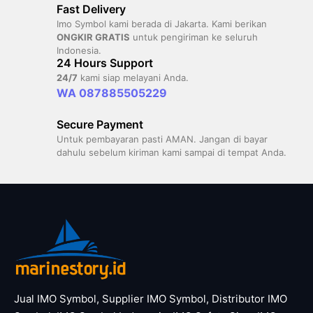
Fast Delivery
Imo Symbol kami berada di Jakarta. Kami berikan
ONGKIR GRATIS
untuk pengiriman ke seluruh
Indonesia.
24 Hours Support
24/7
kami siap melayani Anda.
WA 087885505229
Secure Payment
Untuk pembayaran pasti AMAN. Jangan di bayar
dahulu sebelum kiriman kami sampai di tempat Anda.
Jual IMO Symbol, Supplier IMO Symbol, Distributor IMO