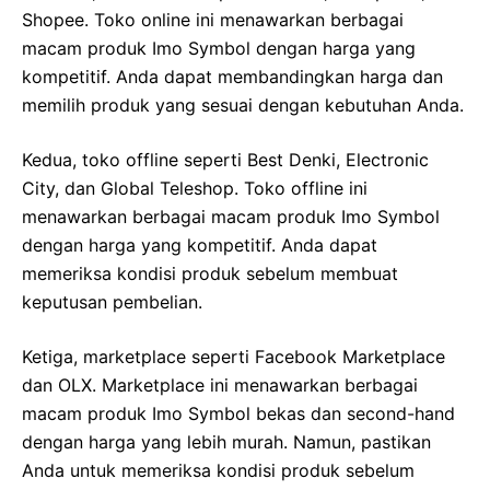
Shopee. Toko online ini menawarkan berbagai
macam produk Imo Symbol dengan harga yang
kompetitif. Anda dapat membandingkan harga dan
memilih produk yang sesuai dengan kebutuhan Anda.
Kedua, toko offline seperti Best Denki, Electronic
City, dan Global Teleshop. Toko offline ini
menawarkan berbagai macam produk Imo Symbol
dengan harga yang kompetitif. Anda dapat
memeriksa kondisi produk sebelum membuat
keputusan pembelian.
Ketiga, marketplace seperti Facebook Marketplace
dan OLX. Marketplace ini menawarkan berbagai
macam produk Imo Symbol bekas dan second-hand
dengan harga yang lebih murah. Namun, pastikan
Anda untuk memeriksa kondisi produk sebelum