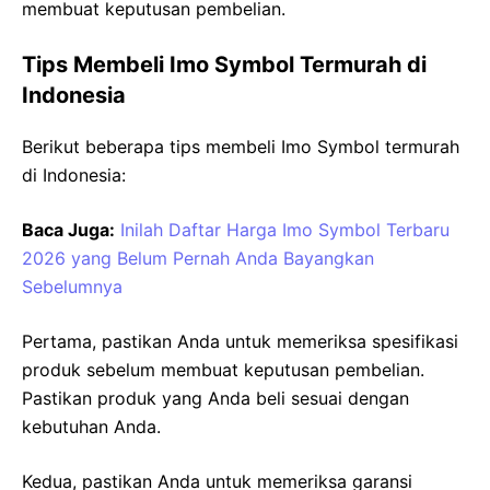
membuat keputusan pembelian.
Tips Membeli Imo Symbol Termurah di
Indonesia
Berikut beberapa tips membeli Imo Symbol termurah
di Indonesia:
Baca Juga:
Inilah Daftar Harga Imo Symbol Terbaru
2026 yang Belum Pernah Anda Bayangkan
Sebelumnya
Pertama, pastikan Anda untuk memeriksa spesifikasi
produk sebelum membuat keputusan pembelian.
Pastikan produk yang Anda beli sesuai dengan
kebutuhan Anda.
Kedua, pastikan Anda untuk memeriksa garansi