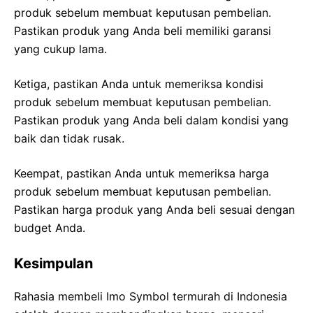
produk sebelum membuat keputusan pembelian.
Pastikan produk yang Anda beli memiliki garansi
yang cukup lama.
Ketiga, pastikan Anda untuk memeriksa kondisi
produk sebelum membuat keputusan pembelian.
Pastikan produk yang Anda beli dalam kondisi yang
baik dan tidak rusak.
Keempat, pastikan Anda untuk memeriksa harga
produk sebelum membuat keputusan pembelian.
Pastikan harga produk yang Anda beli sesuai dengan
budget Anda.
Kesimpulan
Rahasia membeli Imo Symbol termurah di Indonesia